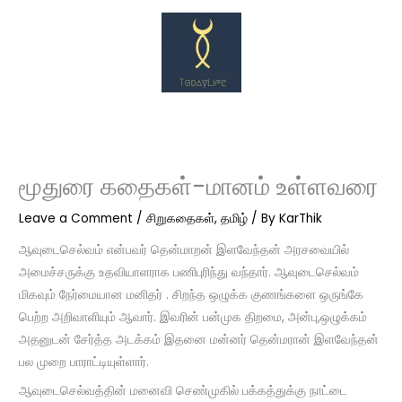
Skip
to
content
மூதுரை கதைகள்-மானம் உள்ளவரை
Leave a Comment
/
சிறுகதைகள்
,
தமிழ்
/ By
KarThik
ஆவுடைசெல்வம் என்பவர் தென்மாறன் இளவேந்தன் அரசவையில்
அமைச்சருக்கு உதவியாளராக பணிபுரிந்து வந்தார். ஆவுடைசெல்வம்
மிகவும் நேர்மையான மனிதர் . சிறந்த ஒழுக்க குணங்களை ஒருங்கே
பெற்ற அறிவாளியும் ஆவார்.
இவரின் பன்முக திறமை, அன்பு,ஒழுக்கம்
அதனுடன் சேர்த்த அடக்கம் இதனை மன்னர் தென்மரான் இளவேந்தன்
பல முறை பாராட்டியுள்ளார்.
ஆவுடைசெல்வத்தின் மனைவி செண்முகில் பக்கத்துக்கு நாட்டை