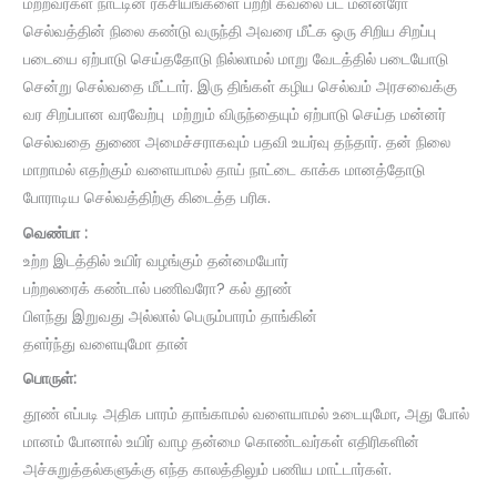
மற்றவர்கள் நாட்டின் ரகசியங்களை பற்றி கவலை பட மன்னரோ
செல்வத்தின் நிலை கண்டு வருந்தி அவரை மீட்க ஒரு சிறிய சிறப்பு
படையை ஏற்பாடு செய்ததோடு நில்லாமல் மாறு வேடத்தில் படையோடு
சென்று செல்வதை மீட்டார். இரு திங்கள் கழிய செல்வம் அரசவைக்கு
வர சிறப்பான வரவேற்பு மற்றும் விருந்தையும் ஏற்பாடு செய்த மன்னர்
செல்வதை துணை அமைச்சராகவும் பதவி உயர்வு தந்தார். தன் நிலை
மாறாமல் எதற்கும் வளையாமல் தாய் நாட்டை காக்க மானத்தோடு
போராடிய செல்வத்திற்கு கிடைத்த பரிசு.
வெண்பா
:
உற்ற இடத்தில் உயிர் வழங்கும் தன்மையோர்
பற்றலரைக் கண்டால் பணிவரோ? கல் தூண்
பிளந்து இறுவது அல்லால் பெரும்பாரம் தாங்கின்
தளர்ந்து வளையுமோ தான்
பொருள்:
தூண் எப்படி அதிக பாரம் தாங்காமல் வளையாமல் உடையுமோ, அது போல்
மானம் போனால் உயிர் வாழ தன்மை கொண்டவர்கள் எதிரிகளின்
அச்சுறுத்தல்களுக்கு எந்த காலத்திலும் பணிய மாட்டார்கள்.