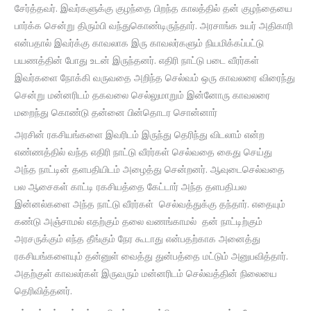
சேர்த்தவர். இவர்களுக்கு குழந்தை பிறந்த காலத்தில் தன் குழந்தையை
பார்க்க சென்று திரும்பி வந்துகொண்டிருந்தார். அரசாங்க உயர் அதிகாரி
என்பதால் இவர்க்கு காவலாக இரு காவலர்களும் நியமிக்கப்பட்டு
பயணத்தின் போது உடன் இருந்தனர். எதிரி நாட்டு படை வீரர்கள்
இவர்களை நோக்கி வருவதை அறிந்த செல்வம் ஒரு காவலரை விரைந்து
சென்று மன்னரிடம் தகவலை செல்லுமாறும் இன்னோரு காவலரை
மறைந்து கொண்டு தன்னை பின்தொடர சொன்னார்
அரசின் ரகசியங்களை இவரிடம் இருந்து தெரிந்து விடலாம் என்ற
எண்ணத்தில் வந்த எதிரி நாட்டு வீரர்கள் செல்வதை கைது செய்து
அந்த நாட்டின் தளபதியிடம் அழைத்து சென்றனர். ஆவுடைசெல்வதை
பல ஆசைகள் காட்டி ரகசியத்தை கேட்டார் அந்த தளபதி.பல
இன்னல்களை அந்த நாட்டு வீரர்கள் செல்வத்துக்கு தந்தார். எதையும்
கண்டு அஞ்சாமல் எதற்கும் தலை வணங்காமல் தன் நாட்டிற்கும்
அரசருக்கும் எந்த தீங்கும் நேர கூடாது என்பதற்காக அனைத்து
ரகசியங்களையும் தன்னுள் வைத்து துன்பத்தை மட்டும் அனுபவித்தார்.
அதற்குள் காவலர்கள் இருவரும் மன்னரிடம் செல்வத்தின் நிலையை
தெரிவித்தனர்.