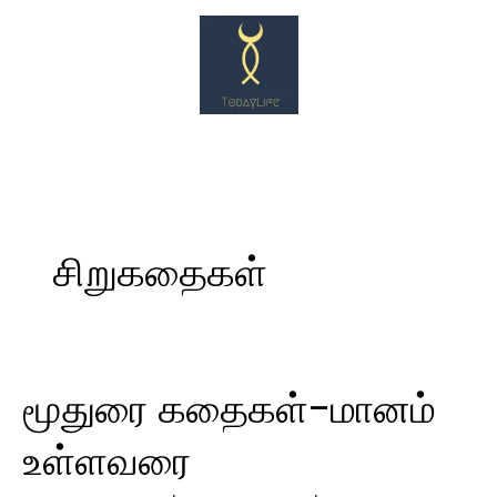
Skip
to
content
சிறுகதைகள்
மூதுரை கதைகள்-மானம்
மூதுரை
கதைகள்-
உள்ளவரை
மானம்
உள்ளவரை