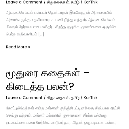
Leave a Comment
/
சிறுகதைகள்
,
தமிழ்
/
KarThik
ஆவுடைசெல்வம் என்பவர் தென்மாறன் இளவேந்தன் அரசவையில்
அமைச்சருக்கு உதவியாளராக பணிபுரிந்து வந்தார். ஆவுடைசெல்வம்
மிகவும் நேர்மையான மனிதர் . சிறந்த ஒழுக்க குணங்களை ஒருங்கே
பெற்ற அறிவாளியும் […]
Read More »
மூதுரை கதைகள் –
மூதுரை
கதைகள்
கிடைத்த பலன்?
–
கிடைத்த
Leave a Comment
/
சிறுகதைகள்
,
தமிழ்
/
KarThik
பலன்?
கோட்புலிவேந்தன் என்ற மன்னன் குறிஞ்சி பட்டினத்தை சிறப்பாக ஆட்சி
செய்து வந்தார், மன்னர் மக்களின் குறைகளை தீர்க்க பல்வேறு
நடவடிக்கைகளை மேற்கொண்டுவந்தார். அதன் ஒரு படியாக மன்னர்