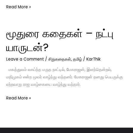
Read More »
மூதுரை கதைகள் – நட்பு
மூதுரை
கதைகள்
யாருடன்?
–
நட்பு
Leave a Comment
/
சிறுகதைகள்
,
தமிழ்
/
KarThik
யாருடன்?
மகத்துவம் வாய்ந்த மருத நாட்டில், மேகராஜன், இளந்தென்றல்,
மதிமுகம் என்ற மூவர் வாழ்ந்து வந்தனர். மேகராஜன் தனது பெயருக்கு
ஏற்றவாறு ராஜ வாழ்கையை வாழ்ந்து வந்தார்.
Read More »